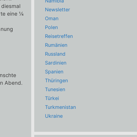
Namibia
 diesmal
Newsletter
rte eine ¼
Oman
Polen
lanung
Reisetreffen
Rumänien
Russland
Sardinien
Spanien
ünschte
Thüringen
en Abend.
Tunesien
Türkei
Turkmenistan
Ukraine