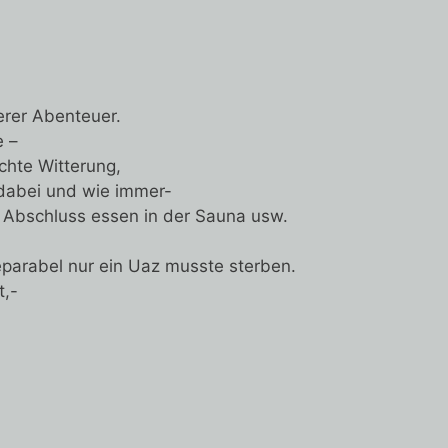
erer Abenteuer.
e –
chte Witterung,
 dabei und wie immer-
 , Abschluss essen in der Sauna usw.
parabel nur ein Uaz musste sterben.
t,-