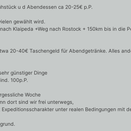
hstück u d Abendessen ca 20-25€ p.P.
vielen gewählt wird.
z nach Klaipeda +Weg nach Rostock + 150km bis in die P
twa 20-40€ Taschengeld für Abendgetränke. Alles ande
 sehr günstiger Dinge
ind. 100p.P.
ergessliche Woche
nn dort sind wir frei unterwegs,
t Expeditionsscharakter unter realen Bedingungen mit d
rgrund.