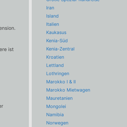
Iran
Island
Italien
ension.
Kaukasus
Kenia-Süd
Kenia-Zentral
re ist
Kroatien
Lettland
Lothringen
Marokko I & II
Marokko Mietwagen
Mauretanien
er
Mongolei
Namibia
Norwegen