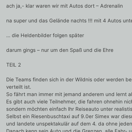
ach ja,- klar waren wir mit Autos dort – Adrenalin
na super und das Gelände nachts !!! mit 4 Autos un
… die Heldenbilder folgen später
darum gings – nur um den Spaß und die Ehre
TEIL 2
Die Teams finden sich in der Wildnis oder werden be
verteilt ist.
So fährt man immer mit jemand anderem und lernt a
Es gibt auch viele Teilnehmer, die fahren ohnehin nic
sondern möchten einfach Ihr Reiseauto unter realis
Selbst ein Riesenbuschtaxi auf 9.0er Simex war die
und landete unspektakulär auf dem 4. da ohne jeden 
Danach kenn sein Auto und die Grenzen, alle Fahr- 