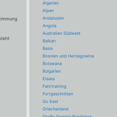
Algerien
Alpen
Andalusien
 Stimmung
Angola
Australien Südwest
steht
Balkan
Basis
Bosnien und Herzegowina
Botswana
Bulgarien
Elsass
Fahrtraining
Fortgeschritten
Go East
Griechenland
Große Spezial-Rundreise